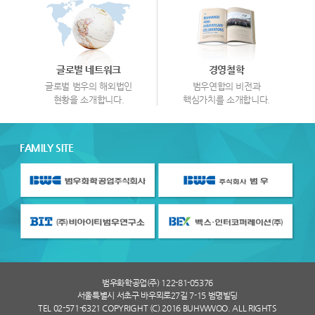
글로벌 네트워크
경영철학
글로벌 범우의 해외법인
범우연합의 비전과
현황을 소개합니다.
핵심가치를 소개합니다.
FAMILY SITE
범우화학공업(주) 122-81-05376
서울특별시 서초구 바우뫼로27길 7-15 범명빌딩
TEL 02-571-6321 COPYRIGHT (C) 2016 BUHWWOO. ALL RIGHTS