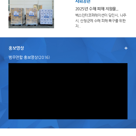
사회공헌
2025년 수해 피해 지원물..
벡스인터코퍼레이션이 당진시, 나주
시, 산청군에 수해 피해 복구를 위한
지..
홍보영상
범우연합 홍보영상(2016)