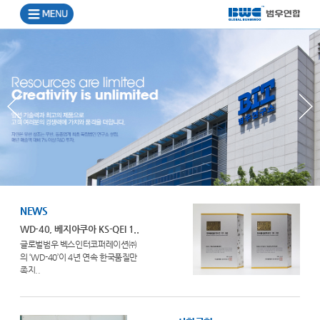
NEWS
WD-40, 베지아쿠아 KS-QEI 1..
글로벌범우 벡스인터코퍼레이션㈜
의 ‘WD-40’이 4년 연속 한국품질만
족지..