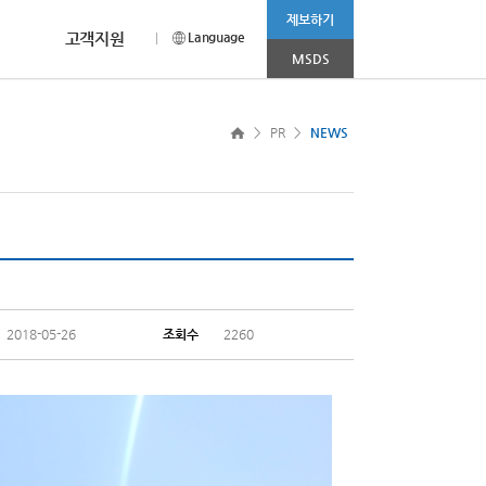
제보하기
고객지원
Language
MSDS
CEO MESSAGE
채용안내
CI소개
more >
>
PR
>
NEWS
나 상담이 필요하신 경우
홈페이지를 찾아주신
채용부문 및 전형절차에 대해
범우연합의 Corporation Identity를
눔 봉사활동’ 진행
2025.11.03
고객 여러분께 드리는 감사의 인사입니다.
소개합니다.
소개합니다.
R&D 사업부문
소비재 사업부문
2025.08.01
2025.04.08
니다.
2018-05-26
조회수
2260