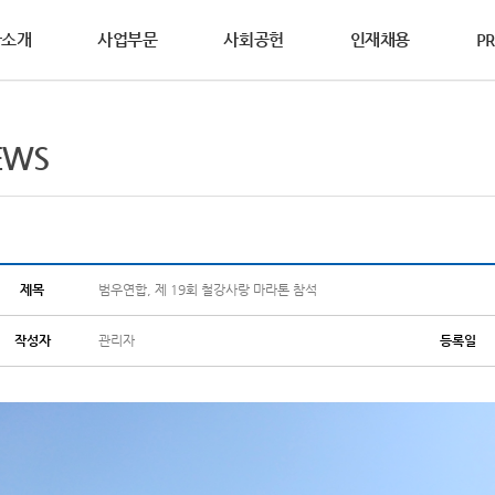
사소개
사업부문
사회공헌
인재채용
PR
영철학
사제도
WS
DS요청
연혁
활동소식
복리후생
홍보자료
상담요청
EWS
동소개
연합의 설립이념과
과 성과중심의 인사제도를
연합의 생생한 소식을
안전보건자료(MSDS)를
범우연합이 걸어온 역사를
다양한 복리후생 제도를
브로슈어, 카다로그, 홍보영상 등
기술영업사원의 방문이
글로벌범우, 2025년 ‘사랑의 연탄 나
가치를 소개합니다.
합니다.
합니다.
하실 수 있습니다.
소개합니다.
소개합니다.
다양한 홍보자료를 보실 수 있습니다.
요청하여 주십시오.
연합의 다양한
공헌활동을 소개합니다.
전 및 핵심가치
2025년 수해 피해 복구 지원물품 기부
차&기계산업부문
철강산업부문
점접착&코팅부문
글로벌 네트워크
경경영
리경영
세계를 향하는 기업,
제목
범우연합, 제 19회 철강사랑 마라톤 참석
2025년 산불 피해 지원물품 기부
범우연합의 글로벌 네트워크를 소개합
작성자
관리자
등록일