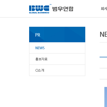
회
회사소개
사업부문
사회공헌
인재채용
PR
고객지원
경
인
NE
MS
N
활
PR
범우
역량
범우
물질
핵심
소개
전달
요청
범우
사회
·
비
NEWS
자동
·
환
·
윤
홍보자료
CI소개