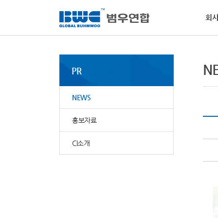
회
회사소개
사업부문
사회공헌
인재채용
PR
고객지원
경
인
NE
MS
N
활
PR
범우
역량
범우
물질
핵심
소개
전달
요청
범우
사회
·
비
NEWS
자동
·
환
·
윤
홍보자료
CI소개