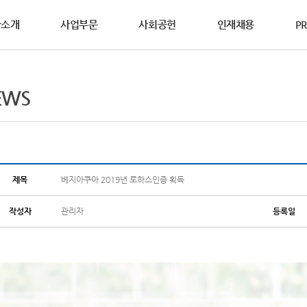
사소개
사업부문
사회공헌
인재채용
PR
영철학
사제도
WS
DS요청
연혁
활동소식
복리후생
홍보자료
상담요청
EWS
동소개
연합의 설립이념과
과 성과중심의 인사제도를
연합의 생생한 소식을
안전보건자료(MSDS)를
범우연합이 걸어온 역사를
다양한 복리후생 제도를
브로슈어, 카다로그, 홍보영상 등
기술영업사원의 방문이
글로벌범우, 2025년 ‘사랑의 연탄 나
가치를 소개합니다.
합니다.
합니다.
하실 수 있습니다.
소개합니다.
소개합니다.
다양한 홍보자료를 보실 수 있습니다.
요청하여 주십시오.
연합의 다양한
공헌활동을 소개합니다.
전 및 핵심가치
2025년 수해 피해 복구 지원물품 기부
차&기계산업부문
철강산업부문
점접착&코팅부문
글로벌 네트워크
경경영
리경영
세계를 향하는 기업,
제목
베지아쿠아 2019년 로하스인증 획득
2025년 산불 피해 지원물품 기부
범우연합의 글로벌 네트워크를 소개합
작성자
관리자
등록일