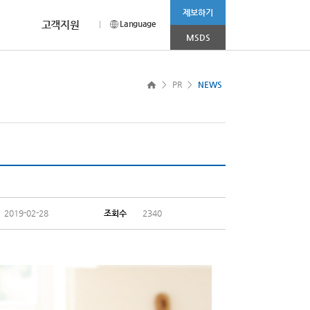
제보하기
고객지원
Language
MSDS
CEO MESSAGE
채용안내
CI소개
more >
>
PR
>
NEWS
나 상담이 필요하신 경우
홈페이지를 찾아주신
채용부문 및 전형절차에 대해
범우연합의 Corporation Identity를
눔 봉사활동’ 진행
2025.11.03
고객 여러분께 드리는 감사의 인사입니다.
소개합니다.
소개합니다.
R&D 사업부문
소비재 사업부문
2025.08.01
2025.04.08
니다.
2019-02-28
조회수
2340