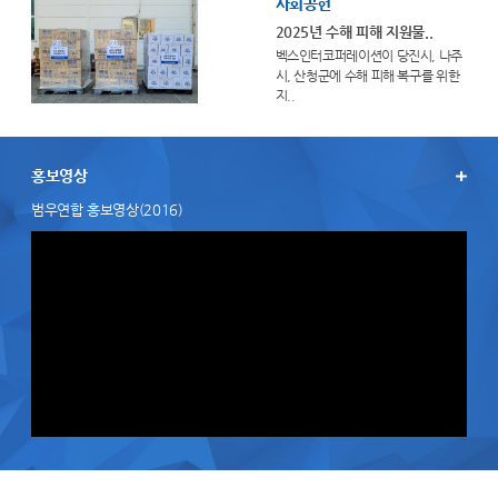
사회공헌
2025년 수해 피해 지원물..
벡스인터코퍼레이션이 당진시, 나주
시, 산청군에 수해 피해 복구를 위한
지..
홍보영상
범우연합 홍보영상(2016)