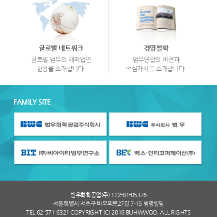
글로벌 네트워크
경영철학
글로벌 범우의 해외법인
범우연합의 비전과
현황을 소개합니다.
핵심가치를 소개합니다.
FAMILY SITE
범우화학공업(주) 122-81-05376
서울특별시 서초구 바우뫼로27길 7-15 범명빌딩
TEL 02-571-6321 COPYRIGHT (C) 2016 BUHWWOO. ALL RIGHTS