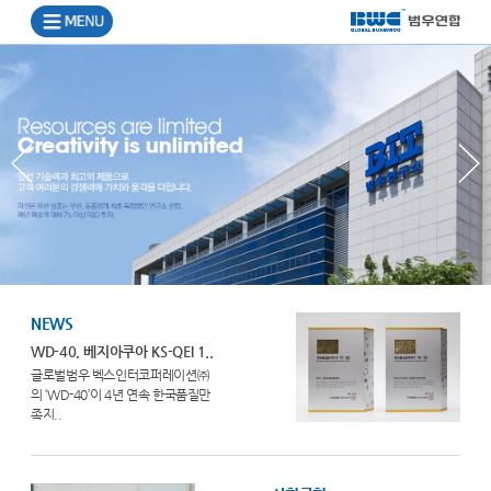
NEWS
WD-40, 베지아쿠아 KS-QEI 1..
글로벌범우 벡스인터코퍼레이션㈜
의 ‘WD-40’이 4년 연속 한국품질만
족지..