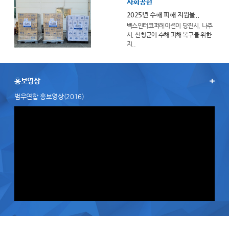
사회공헌
2025년 수해 피해 지원물..
벡스인터코퍼레이션이 당진시, 나주
시, 산청군에 수해 피해 복구를 위한
지..
홍보영상
범우연합 홍보영상(2016)