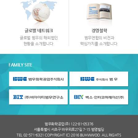
글로벌 네트워크
경영철학
글로벌 범우의 해외법인
범우연합의 비전과
현황을 소개합니다.
핵심가치를 소개합니다.
FAMILY SITE
범우화학공업(주) 122-81-05376
서울특별시 서초구 바우뫼로27길 7-15 범명빌딩
TEL 02-571-6321 COPYRIGHT (C) 2016 BUHWWOO. ALL RIGHTS