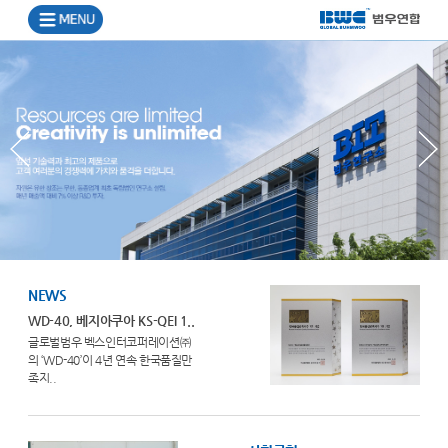
NEWS
WD-40, 베지아쿠아 KS-QEI 1..
글로벌범우 벡스인터코퍼레이션㈜
의 ‘WD-40’이 4년 연속 한국품질만
족지..