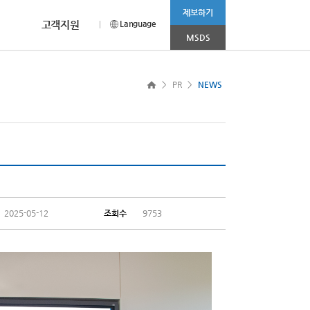
제보하기
고객지원
Language
MSDS
CEO MESSAGE
채용안내
CI소개
more >
>
PR
>
NEWS
나 상담이 필요하신 경우
홈페이지를 찾아주신
채용부문 및 전형절차에 대해
범우연합의 Corporation Identity를
눔 봉사활동’ 진행
2025.11.03
고객 여러분께 드리는 감사의 인사입니다.
소개합니다.
소개합니다.
R&D 사업부문
소비재 사업부문
2025.08.01
2025.04.08
니다.
2025-05-12
조회수
9753