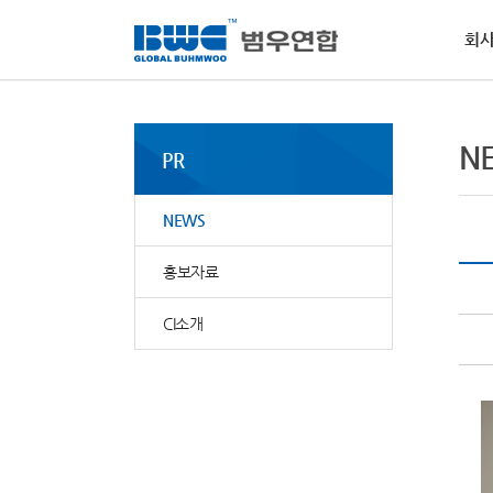
회
회사소개
사업부문
사회공헌
인재채용
PR
고객지원
경
인
NE
MS
N
활
PR
범우
역량
범우
물질
핵심
소개
전달
요청
범우
사회
·
비
NEWS
자동
·
환
·
윤
홍보자료
CI소개