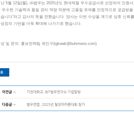
지난
5
월
12
일
(월
),
㈜범우는
2025
년도 현대제철 우수공급사로 선정되어 인증서
 우수한 기술력과 품질 관리 역량 덕분에 고품질 유제를 안정적으로 공급받을
했습니다
”
라고 감사의 뜻을 전했습니다
.
양사는 이번 수상을 계기로 상호 신뢰를
반성장의 기반을 더욱 확대해 나가기로 했습니다
.
성 및 문의
:
홍보전략팀 곽인구
(igkwak@buhmwoo.com)
록
이전글
가천대학교, BIT범우연구소 기업탐방
다음글
범우연합, 2025년 철강마라톤대회 참가