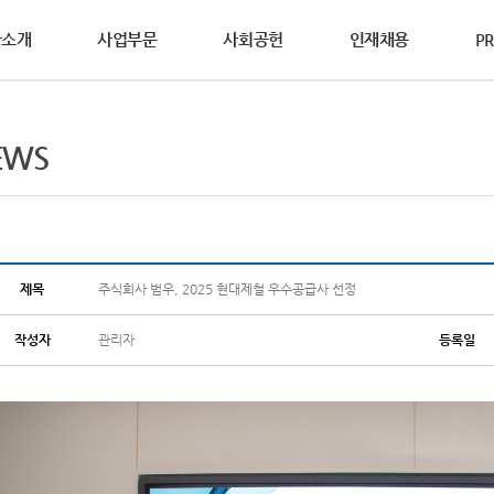
사소개
사업부문
사회공헌
인재채용
PR
영철학
사제도
WS
DS요청
연혁
활동소식
복리후생
홍보자료
상담요청
EWS
동소개
연합의 설립이념과
과 성과중심의 인사제도를
연합의 생생한 소식을
안전보건자료(MSDS)를
범우연합이 걸어온 역사를
다양한 복리후생 제도를
브로슈어, 카다로그, 홍보영상 등
기술영업사원의 방문이
글로벌범우, 2025년 ‘사랑의 연탄 나
가치를 소개합니다.
합니다.
합니다.
하실 수 있습니다.
소개합니다.
소개합니다.
다양한 홍보자료를 보실 수 있습니다.
요청하여 주십시오.
연합의 다양한
공헌활동을 소개합니다.
전 및 핵심가치
2025년 수해 피해 복구 지원물품 기부
차&기계산업부문
철강산업부문
점접착&코팅부문
글로벌 네트워크
경경영
리경영
세계를 향하는 기업,
제목
주식회사 범우, 2025 현대제철 우수공급사 선정
2025년 산불 피해 지원물품 기부
범우연합의 글로벌 네트워크를 소개합
작성자
관리자
등록일