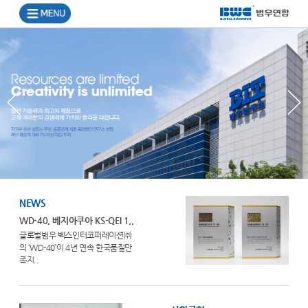
NEWS
WD-40, 베지아쿠아 KS-QEI 1..
글로벌범우 벡스인터코퍼레이션㈜
의 ‘WD-40’이 4년 연속 한국품질만
족지..