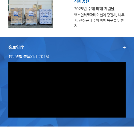
사회공헌
2025년 수해 피해 지원물..
벡스인터코퍼레이션이 당진시, 나주
시, 산청군에 수해 피해 복구를 위한
지..
홍보영상
범우연합 홍보영상(2016)