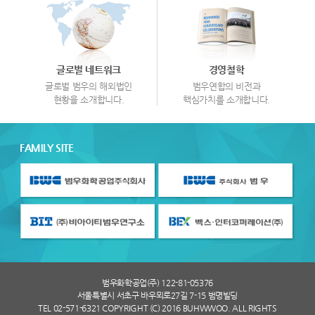
글로벌 네트워크
경영철학
글로벌 범우의 해외법인
범우연합의 비전과
현황을 소개합니다.
핵심가치를 소개합니다.
FAMILY SITE
범우화학공업(주) 122-81-05376
서울특별시 서초구 바우뫼로27길 7-15 범명빌딩
TEL 02-571-6321 COPYRIGHT (C) 2016 BUHWWOO. ALL RIGHTS