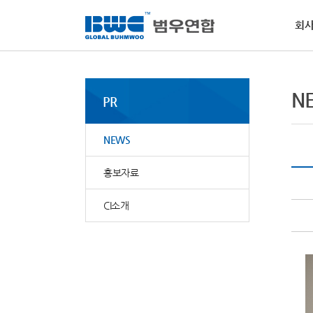
회
회사소개
사업부문
사회공헌
인재채용
PR
고객지원
경
인
NE
MS
N
활
PR
범우
역량
범우
물질
핵심
소개
전달
요청
범우
사회
·
비
NEWS
자동
·
환
·
윤
홍보자료
CI소개