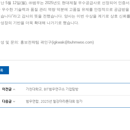
지난
5
월
12
일
(월
),
㈜범우는
2025
년도 현대제철 우수공급사로 선정되어 인증서
 우수한 기술력과 품질 관리 역량 덕분에 고품질 유제를 안정적으로 공급받을
했습니다
”
라고 감사의 뜻을 전했습니다
.
양사는 이번 수상을 계기로 상호 신뢰를
반성장의 기반을 더욱 확대해 나가기로 했습니다
.
성 및 문의
:
홍보전략팀 곽인구
(igkwak@buhmwoo.com)
록
이전글
가천대학교, BIT범우연구소 기업탐방
다음글
범우연합, 2025년 철강마라톤대회 참가