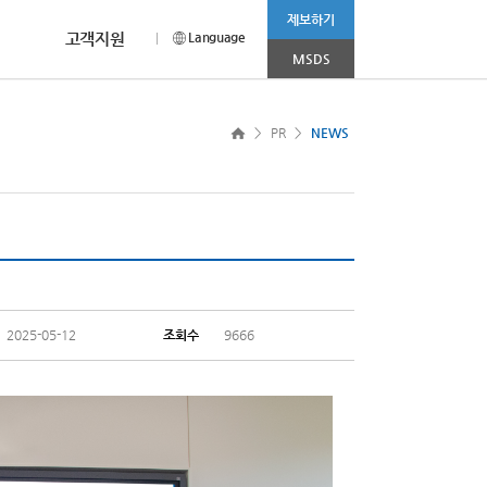
제보하기
고객지원
Language
MSDS
CEO MESSAGE
채용안내
CI소개
more >
>
PR
>
NEWS
나 상담이 필요하신 경우
홈페이지를 찾아주신
채용부문 및 전형절차에 대해
범우연합의 Corporation Identity를
눔 봉사활동’ 진행
2025.11.03
고객 여러분께 드리는 감사의 인사입니다.
소개합니다.
소개합니다.
R&D 사업부문
소비재 사업부문
2025.08.01
2025.04.08
니다.
2025-05-12
조회수
9666