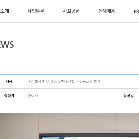
사소개
사업부문
사회공헌
인재채용
PR
영철학
사제도
WS
DS요청
연혁
활동소식
복리후생
홍보자료
상담요청
EWS
동소개
연합의 설립이념과
과 성과중심의 인사제도를
연합의 생생한 소식을
안전보건자료(MSDS)를
범우연합이 걸어온 역사를
다양한 복리후생 제도를
브로슈어, 카다로그, 홍보영상 등
기술영업사원의 방문이
글로벌범우, 2025년 ‘사랑의 연탄 나
가치를 소개합니다.
합니다.
합니다.
하실 수 있습니다.
소개합니다.
소개합니다.
다양한 홍보자료를 보실 수 있습니다.
요청하여 주십시오.
연합의 다양한
공헌활동을 소개합니다.
전 및 핵심가치
2025년 수해 피해 복구 지원물품 기부
차&기계산업부문
철강산업부문
점접착&코팅부문
글로벌 네트워크
경경영
리경영
세계를 향하는 기업,
제목
주식회사 범우, 2025 현대제철 우수공급사 선정
2025년 산불 피해 지원물품 기부
범우연합의 글로벌 네트워크를 소개합
작성자
관리자
등록일