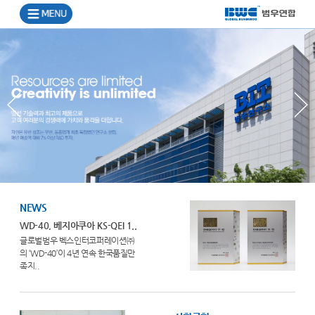
NEWS
WD-40, 베지아쿠아 KS-QEI 1..
글로벌범우 벡스인터코퍼레이션㈜
의 ‘WD-40’이 4년 연속 한국품질만
족지..