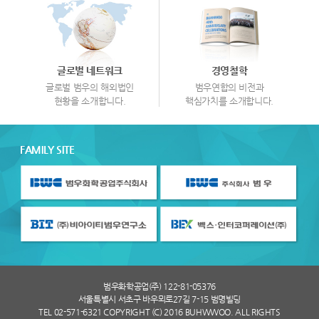
글로벌 네트워크
경영철학
글로벌 범우의 해외법인
범우연합의 비전과
현황을 소개합니다.
핵심가치를 소개합니다.
FAMILY SITE
범우화학공업(주) 122-81-05376
서울특별시 서초구 바우뫼로27길 7-15 범명빌딩
TEL 02-571-6321 COPYRIGHT (C) 2016 BUHWWOO. ALL RIGHTS