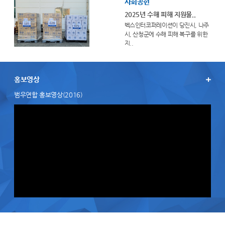
사회공헌
2025년 수해 피해 지원물..
벡스인터코퍼레이션이 당진시, 나주
시, 산청군에 수해 피해 복구를 위한
지..
홍보영상
범우연합 홍보영상(2016)