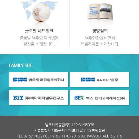
글로벌 네트워크
경영철학
글로벌 범우의 해외법인
범우연합의 비전과
현황을 소개합니다.
핵심가치를 소개합니다.
FAMILY SITE
범우화학공업(주) 122-81-05376
서울특별시 서초구 바우뫼로27길 7-15 범명빌딩
TEL 02-571-6321 COPYRIGHT (C) 2016 BUHWWOO. ALL RIGHTS