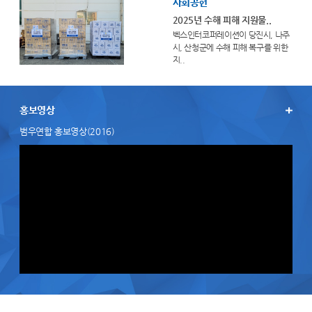
사회공헌
2025년 수해 피해 지원물..
벡스인터코퍼레이션이 당진시, 나주
시, 산청군에 수해 피해 복구를 위한
지..
홍보영상
범우연합 홍보영상(2016)