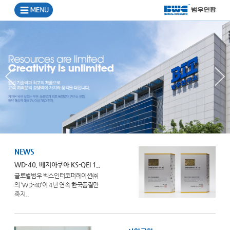
NEWS
WD-40, 베지아쿠아 KS-QEI 1..
글로벌범우 벡스인터코퍼레이션㈜
의 ‘WD-40’이 4년 연속 한국품질만
족지..