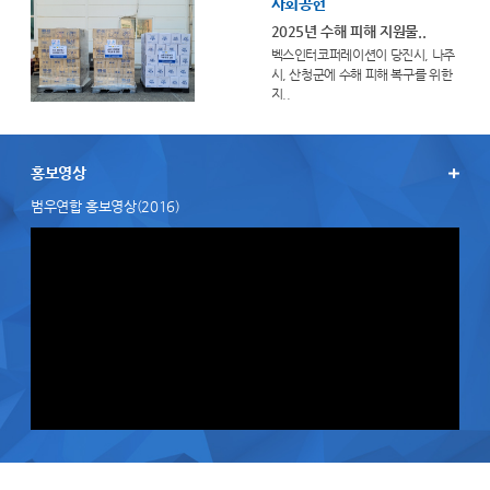
사회공헌
2025년 수해 피해 지원물..
벡스인터코퍼레이션이 당진시, 나주
시, 산청군에 수해 피해 복구를 위한
지..
홍보영상
범우연합 홍보영상(2016)