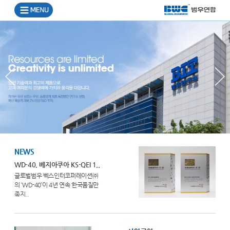
NEWS
WD-40, 베지아쿠아 KS-QEI 1..
글로벌범우 벡스인터코퍼레이션㈜
의 ‘WD-40’이 4년 연속 한국품질만
족지..