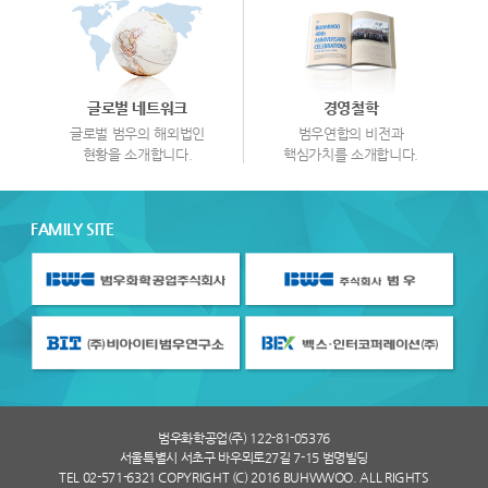
글로벌 네트워크
경영철학
글로벌 범우의 해외법인
범우연합의 비전과
현황을 소개합니다.
핵심가치를 소개합니다.
FAMILY SITE
범우화학공업(주) 122-81-05376
서울특별시 서초구 바우뫼로27길 7-15 범명빌딩
TEL 02-571-6321 COPYRIGHT (C) 2016 BUHWWOO. ALL RIGHTS