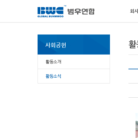
회
회사소개
사업부문
사회공헌
인재채용
PR
고객지원
경
인
NE
MS
활
활
사회공헌
범우
역량
범우
물질
핵심
소개
전달
요청
범우
사회
·
비
활동소개
자동
·
환
·
윤
활동소식