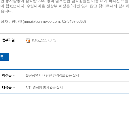
번 봉사활동에 참석한 20여 명의 범우연합 임직원들은 마을 내에 버려진 오
데 힘썼습니다. 수림대마을 전상부 이장은 "매번 잊지 않고 찾아주셔서 감사하
했습니다.
성자 : 권나경(
mina@buhmwoo.com
, 02-3497-5368)
첨부파일
IMG_9957.JPG
록
이전글
울산광역시 여천천 환경정화활동 실시
다음글
BIT, 명휘원 봉사활동 실시