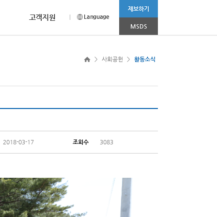
제보하기
고객지원
Language
MSDS
CEO MESSAGE
채용안내
CI소개
more >
>
사회공헌
>
활동소식
나 상담이 필요하신 경우
홈페이지를 찾아주신
채용부문 및 전형절차에 대해
범우연합의 Corporation Identity를
눔 봉사활동’ 진행
2025.11.03
고객 여러분께 드리는 감사의 인사입니다.
소개합니다.
소개합니다.
R&D 사업부문
소비재 사업부문
2025.08.01
2025.04.08
니다.
2018-03-17
조회수
3083