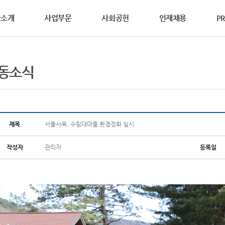
사소개
사업부문
사회공헌
인재채용
PR
영철학
사제도
WS
DS요청
연혁
활동소식
복리후생
홍보자료
상담요청
동소식
동소개
연합의 설립이념과
과 성과중심의 인사제도를
연합의 생생한 소식을
안전보건자료(MSDS)를
범우연합이 걸어온 역사를
다양한 복리후생 제도를
브로슈어, 카다로그, 홍보영상 등
기술영업사원의 방문이
글로벌범우, 2025년 ‘사랑의 연탄 나
가치를 소개합니다.
합니다.
합니다.
하실 수 있습니다.
소개합니다.
소개합니다.
다양한 홍보자료를 보실 수 있습니다.
요청하여 주십시오.
연합의 다양한
공헌활동을 소개합니다.
전 및 핵심가치
2025년 수해 피해 복구 지원물품 기부
차&기계산업부문
철강산업부문
점접착&코팅부문
글로벌 네트워크
경경영
리경영
세계를 향하는 기업,
제목
서울사옥, 수림대마을 환경정화 실시
2025년 산불 피해 지원물품 기부
범우연합의 글로벌 네트워크를 소개합
작성자
관리자
등록일