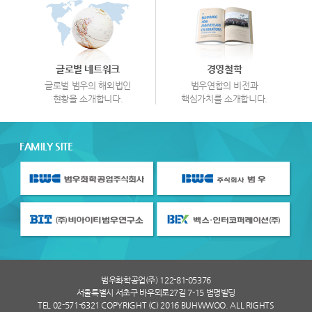
글로벌 네트워크
경영철학
글로벌 범우의 해외법인
범우연합의 비전과
현황을 소개합니다.
핵심가치를 소개합니다.
FAMILY SITE
범우화학공업(주) 122-81-05376
서울특별시 서초구 바우뫼로27길 7-15 범명빌딩
TEL 02-571-6321 COPYRIGHT (C) 2016 BUHWWOO. ALL RIGHTS