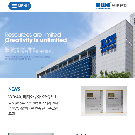
NEWS
WD-40, 베지아쿠아 KS-QEI 1..
글로벌범우 벡스인터코퍼레이션㈜
의 ‘WD-40’이 4년 연속 한국품질만
족지..