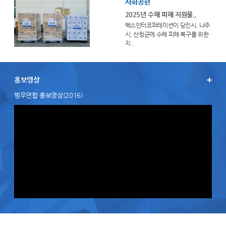
사회공헌
2025년 수해 피해 지원물..
벡스인터코퍼레이션이 당진시, 나주
시, 산청군에 수해 피해 복구를 위한
지..
홍보영상
범우연합 홍보영상(2016)