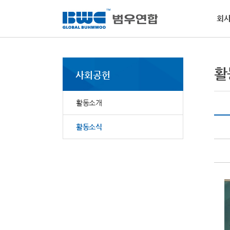
회
회사소개
사업부문
사회공헌
인재채용
PR
고객지원
경
인
NE
MS
활
활
사회공헌
범우
역량
범우
물질
핵심
소개
전달
요청
범우
사회
·
비
활동소개
자동
·
환
·
윤
활동소식