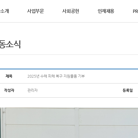
사소개
사업부문
사회공헌
인재채용
PR
영철학
사제도
WS
DS요청
연혁
활동소식
복리후생
홍보자료
상담요청
동소식
동소개
연합의 설립이념과
과 성과중심의 인사제도를
연합의 생생한 소식을
안전보건자료(MSDS)를
범우연합이 걸어온 역사를
다양한 복리후생 제도를
브로슈어, 카다로그, 홍보영상 등
기술영업사원의 방문이
글로벌범우, 2025년 ‘사랑의 연탄 나
가치를 소개합니다.
합니다.
합니다.
하실 수 있습니다.
소개합니다.
소개합니다.
다양한 홍보자료를 보실 수 있습니다.
요청하여 주십시오.
연합의 다양한
공헌활동을 소개합니다.
전 및 핵심가치
2025년 수해 피해 복구 지원물품 기부
차&기계산업부문
철강산업부문
점접착&코팅부문
글로벌 네트워크
경경영
리경영
세계를 향하는 기업,
제목
2025년 수해 피해 복구 지원물품 기부
2025년 산불 피해 지원물품 기부
범우연합의 글로벌 네트워크를 소개합
작성자
관리자
등록일