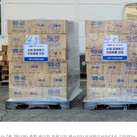
난 7월 29일(화),
종합 케미컬 전문기업 벡스인터코퍼레이션㈜(대표 김만재)는 