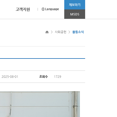
제보하기
고객지원
Language
MSDS
CEO MESSAGE
채용안내
CI소개
more >
>
사회공헌
>
활동소식
나 상담이 필요하신 경우
홈페이지를 찾아주신
채용부문 및 전형절차에 대해
범우연합의 Corporation Identity를
눔 봉사활동’ 진행
2025.11.03
고객 여러분께 드리는 감사의 인사입니다.
소개합니다.
소개합니다.
R&D 사업부문
소비재 사업부문
2025.08.01
2025.04.08
니다.
2025-08-01
조회수
1729