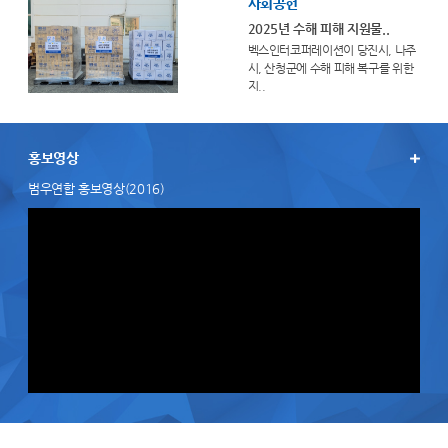
사회공헌
2025년 수해 피해 지원물..
벡스인터코퍼레이션이 당진시, 나주
시, 산청군에 수해 피해 복구를 위한
지..
홍보영상
범우연합 홍보영상(2016)