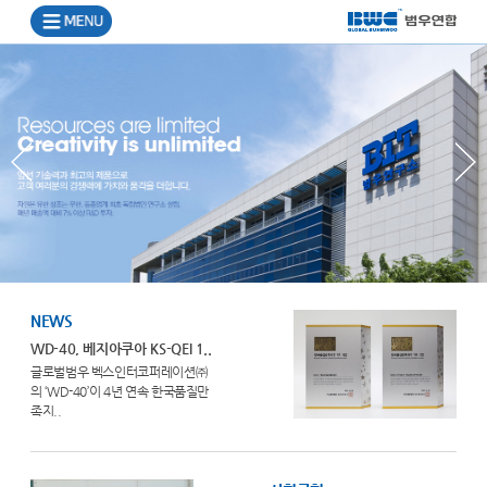
NEWS
WD-40, 베지아쿠아 KS-QEI 1..
글로벌범우 벡스인터코퍼레이션㈜
의 ‘WD-40’이 4년 연속 한국품질만
족지..