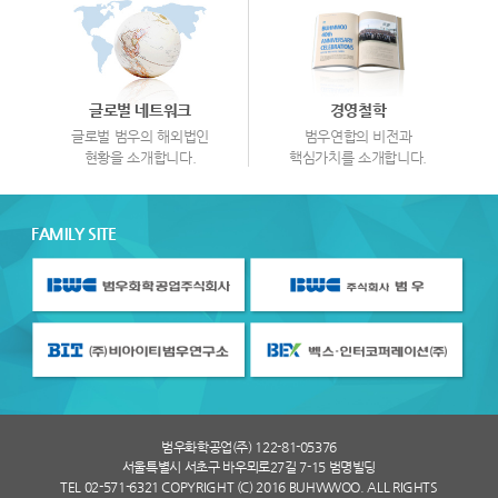
글로벌 네트워크
경영철학
글로벌 범우의 해외법인
범우연합의 비전과
현황을 소개합니다.
핵심가치를 소개합니다.
FAMILY SITE
범우화학공업(주) 122-81-05376
서울특별시 서초구 바우뫼로27길 7-15 범명빌딩
TEL 02-571-6321 COPYRIGHT (C) 2016 BUHWWOO. ALL RIGHTS