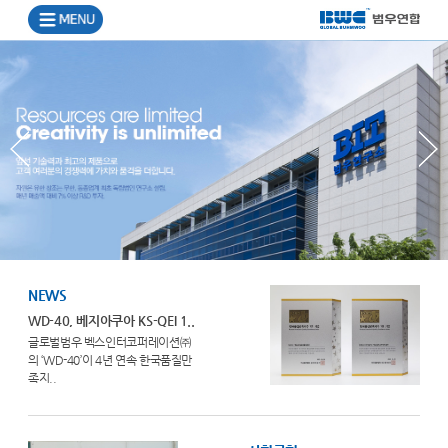
NEWS
WD-40, 베지아쿠아 KS-QEI 1..
글로벌범우 벡스인터코퍼레이션㈜
의 ‘WD-40’이 4년 연속 한국품질만
족지..