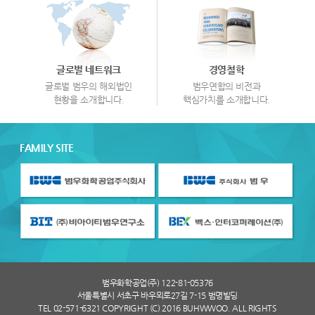
글로벌 네트워크
경영철학
글로벌 범우의 해외법인
범우연합의 비전과
현황을 소개합니다.
핵심가치를 소개합니다.
FAMILY SITE
범우화학공업(주) 122-81-05376
서울특별시 서초구 바우뫼로27길 7-15 범명빌딩
TEL 02-571-6321 COPYRIGHT (C) 2016 BUHWWOO. ALL RIGHTS