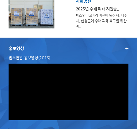
사회공헌
2025년 수해 피해 지원물..
벡스인터코퍼레이션이 당진시, 나주
시, 산청군에 수해 피해 복구를 위한
지..
홍보영상
범우연합 홍보영상(2016)