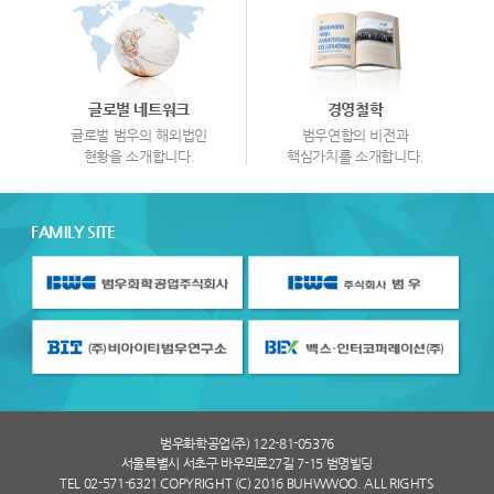
글로벌 네트워크
경영철학
글로벌 범우의 해외법인
범우연합의 비전과
현황을 소개합니다.
핵심가치를 소개합니다.
FAMILY SITE
범우화학공업(주) 122-81-05376
서울특별시 서초구 바우뫼로27길 7-15 범명빌딩
TEL 02-571-6321 COPYRIGHT (C) 2016 BUHWWOO. ALL RIGHTS