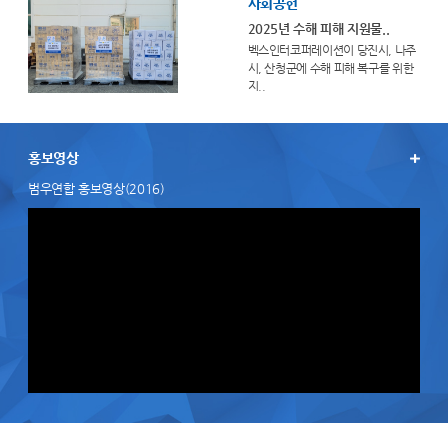
사회공헌
2025년 수해 피해 지원물..
벡스인터코퍼레이션이 당진시, 나주
시, 산청군에 수해 피해 복구를 위한
지..
홍보영상
범우연합 홍보영상(2016)