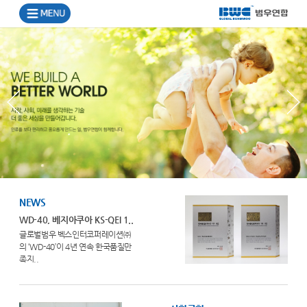
NEWS
WD-40, 베지아쿠아 KS-QEI 1..
글로벌범우 벡스인터코퍼레이션㈜
의 ‘WD-40’이 4년 연속 한국품질만
족지..