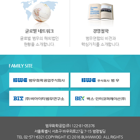
글로벌 네트워크
경영철학
글로벌 범우의 해외법인
범우연합의 비전과
현황을 소개합니다.
핵심가치를 소개합니다.
FAMILY SITE
범우화학공업(주) 122-81-05376
서울특별시 서초구 바우뫼로27길 7-15 범명빌딩
TEL 02-571-6321 COPYRIGHT (C) 2016 BUHWWOO. ALL RIGHTS