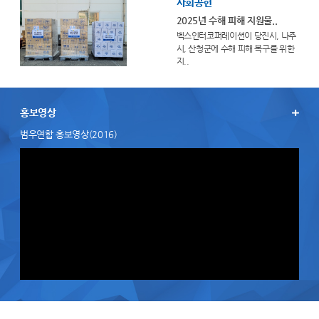
사회공헌
2025년 수해 피해 지원물..
벡스인터코퍼레이션이 당진시, 나주
시, 산청군에 수해 피해 복구를 위한
지..
홍보영상
범우연합 홍보영상(2016)