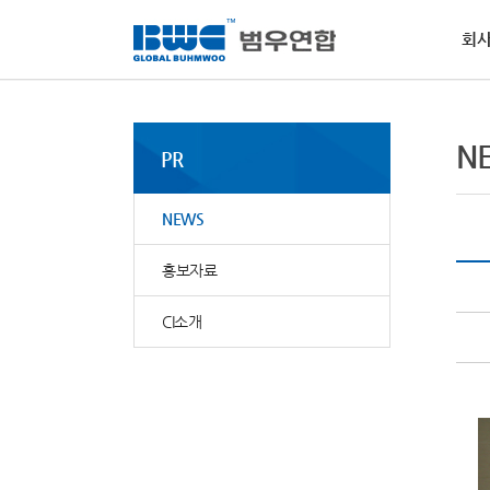
회
회사소개
사업부문
사회공헌
인재채용
PR
고객지원
경
인
NE
MS
N
활
PR
범우
역량
범우
물질
핵심
소개
전달
요청
범우
사회
·
비
NEWS
자동
·
환
·
윤
홍보자료
CI소개