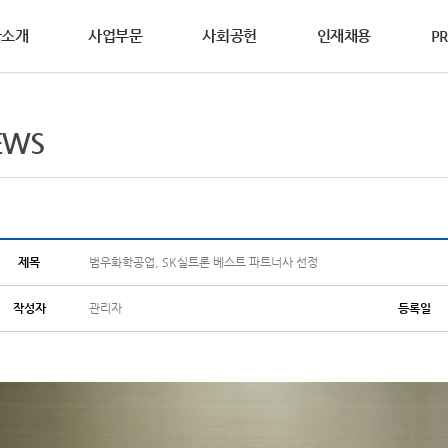
사소개
사업부문
사회공헌
인재채용
PR
영철학
사제도
WS
DS요청
연혁
활동소식
복리후생
홍보자료
상담요청
EWS
동소개
연합의 설립이념과
과 성과중심의 인사제도를
연합의 생생한 소식을
안전보건자료(MSDS)를
범우연합이 걸어온 역사를
다양한 복리후생 제도를
브로슈어, 카다로그, 홍보영상 등
기술영업사원의 방문이
글로벌범우, 2025년 ‘사랑의 연탄 나
가치를 소개합니다.
합니다.
합니다.
하실 수 있습니다.
소개합니다.
소개합니다.
다양한 홍보자료를 보실 수 있습니다.
요청하여 주십시오.
연합의 다양한
공헌활동을 소개합니다.
전 및 핵심가치
2025년 수해 피해 복구 지원물품 기부
차&기계산업부문
철강산업부문
점접착&코팅부문
글로벌 네트워크
경경영
리경영
세계를 향하는 기업,
제목
범우화학공업, SK실트론 베스트 파트너사 선정
2025년 산불 피해 지원물품 기부
범우연합의 글로벌 네트워크를 소개합
작성자
관리자
등록일