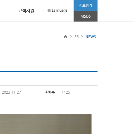
제보하기
고객지원
Language
MSDS
CEO MESSAGE
채용안내
CI소개
more >
>
PR
>
NEWS
나 상담이 필요하신 경우
홈페이지를 찾아주신
채용부문 및 전형절차에 대해
범우연합의 Corporation Identity를
눔 봉사활동’ 진행
2025.11.03
고객 여러분께 드리는 감사의 인사입니다.
소개합니다.
소개합니다.
R&D 사업부문
소비재 사업부문
2025.08.01
2025.04.08
니다.
2023-11-27
조회수
1125