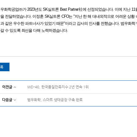
범우화학공업
㈜가
2023
년도
SK
실트론
Best Partner
社에 선정되었습니다. 이에 지난 11월
을 전달하였습니다. 이정훈 SK실트론 CFO는 "지난 한 해 대내외적으로 어려운 상황
과 같은 우수한 파트너사가 있었기 때문"이라고 감사의 인사를 전했습니다. 범우화학
갈 수 있도록 최선을 다해 노력하겠습니다.
록
이전글
WD-40, 한국품질만족지수 2년 연속 1위
다음글
범우화학, 스마트 생태공장 구축 완료