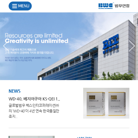
NEWS
WD-40, 베지아쿠아 KS-QEI 1..
글로벌범우 벡스인터코퍼레이션㈜
의 ‘WD-40’이 4년 연속 한국품질만
족지..