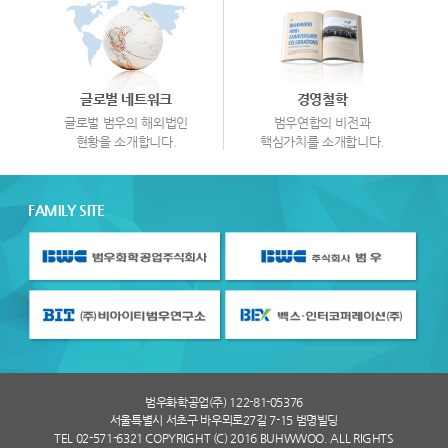
글로벌 네트워크
경영철학
글로벌 범우의 해외법인
범우연합의 비전과
현황을 소개합니다.
핵심가치를 소개합니다.
FAMILY SITE
범우화학공업(주) 122-81-05376
서울특별시 서초구 바우뫼로27길 7-15 범명빌딩
TEL 02-571-6321 COPYRIGHT (C) 2016 BUHWWOO. ALL RIGHTS