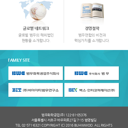
글로벌 네트워크
경영철학
글로벌 범우의 해외법인
범우연합의 비전과
현황을 소개합니다.
핵심가치를 소개합니다.
FAMILY SITE
범우화학공업(주) 122-81-05376
서울특별시 서초구 바우뫼로27길 7-15 범명빌딩
TEL 02-571-6321 COPYRIGHT (C) 2016 BUHWWOO. ALL RIGHTS