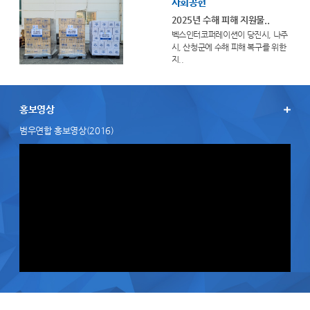
사회공헌
2025년 수해 피해 지원물..
벡스인터코퍼레이션이 당진시, 나주
시, 산청군에 수해 피해 복구를 위한
지..
홍보영상
범우연합 홍보영상(2016)