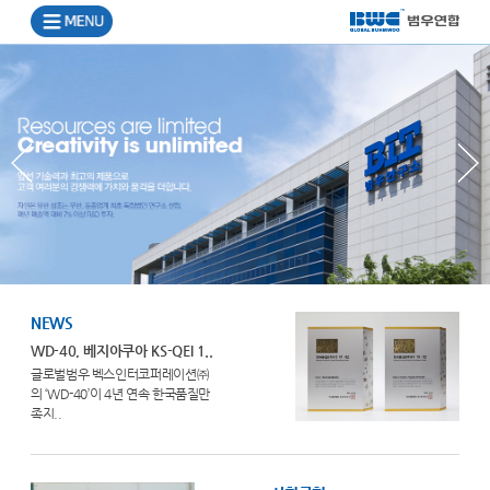
NEWS
WD-40, 베지아쿠아 KS-QEI 1..
글로벌범우 벡스인터코퍼레이션㈜
의 ‘WD-40’이 4년 연속 한국품질만
족지..