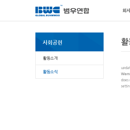
회
회사소개
사업부문
사회공헌
인재채용
PR
고객지원
경
인
NE
MS
활
활
사회공헌
범우
역량
범우
물질
핵심
소개
전달
요청
범우
사회
·
비
활동소개
자동
·
환
updat
·
윤
활동소식
Warn
does 
setti