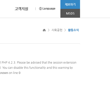
제보하기
고객지원
Language
MSDS
CEO MESSAGE
채용안내
CI소개
more >
>
사회공헌
>
활동소식
나 상담이 필요하신 경우
홈페이지를 찾아주신
채용부문 및 전형절차에 대해
범우연합의 Corporation Identity를
눔 봉사활동’ 진행
2025.11.03
고객 여러분께 드리는 감사의 인사입니다.
소개합니다.
소개합니다.
R&D 사업부문
소비재 사업부문
2025.08.01
til PHP 4.2.3. Please be advised that the session extension
2025.04.08
니다.
. You can disable this functionality and this warning by
known
on line
0