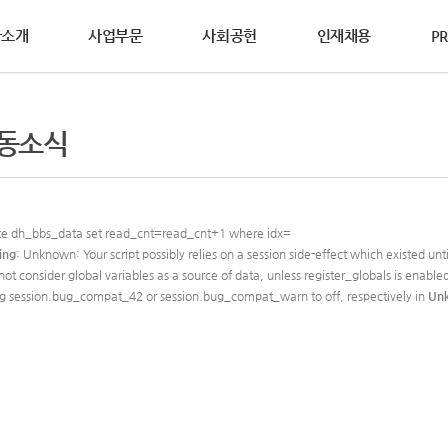
사소개
사업부문
사회공헌
인재채용
PR
영철학
사제도
WS
DS요청
연혁
활동소식
복리후생
홍보자료
상담요청
동소식
동소개
연합의 설립이념과
과 성과중심의 인사제도를
연합의 생생한 소식을
안전보건자료(MSDS)를
범우연합이 걸어온 역사를
다양한 복리후생 제도를
브로슈어, 카다로그, 홍보영상 등
기술영업사원의 방문이
글로벌범우, 2025년 ‘사랑의 연탄 나
가치를 소개합니다.
합니다.
합니다.
하실 수 있습니다.
소개합니다.
소개합니다.
다양한 홍보자료를 보실 수 있습니다.
요청하여 주십시오.
연합의 다양한
공헌활동을 소개합니다.
전 및 핵심가치
2025년 수해 피해 복구 지원물품 기부
차&기계산업부문
철강산업부문
점접착&코팅부문
글로벌 네트워크
경경영
e dh_bbs_data set read_cnt=read_cnt+1 where idx=
리경영
세계를 향하는 기업,
ing
: Unknown: Your script possibly relies on a session side-effect which existed un
2025년 산불 피해 지원물품 기부
범우연합의 글로벌 네트워크를 소개합
not consider global variables as a source of data, unless register_globals is enabled
ng session.bug_compat_42 or session.bug_compat_warn to off, respectively in
Un