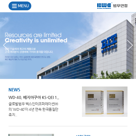
NEWS
WD-40, 베지아쿠아 KS-QEI 1..
글로벌범우 벡스인터코퍼레이션㈜
의 ‘WD-40’이 4년 연속 한국품질만
족지..