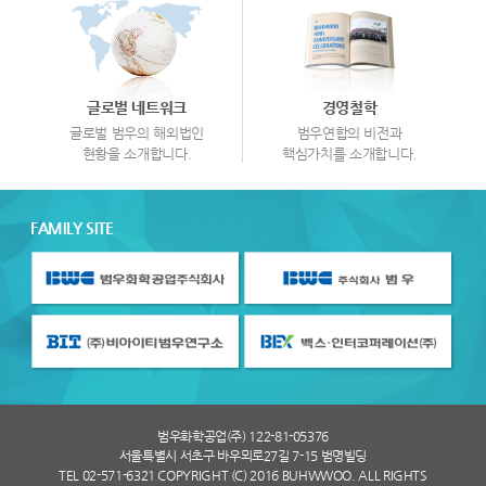
글로벌 네트워크
경영철학
글로벌 범우의 해외법인
범우연합의 비전과
현황을 소개합니다.
핵심가치를 소개합니다.
FAMILY SITE
범우화학공업(주) 122-81-05376
서울특별시 서초구 바우뫼로27길 7-15 범명빌딩
TEL 02-571-6321 COPYRIGHT (C) 2016 BUHWWOO. ALL RIGHTS