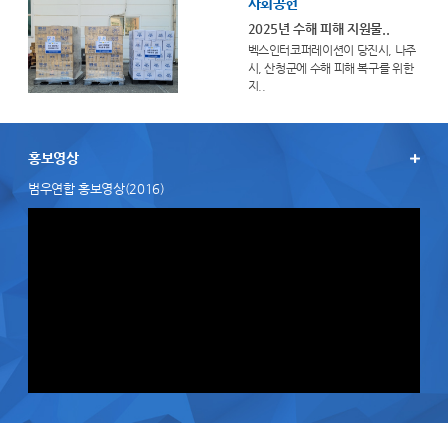
사회공헌
2025년 수해 피해 지원물..
벡스인터코퍼레이션이 당진시, 나주
시, 산청군에 수해 피해 복구를 위한
지..
홍보영상
범우연합 홍보영상(2016)