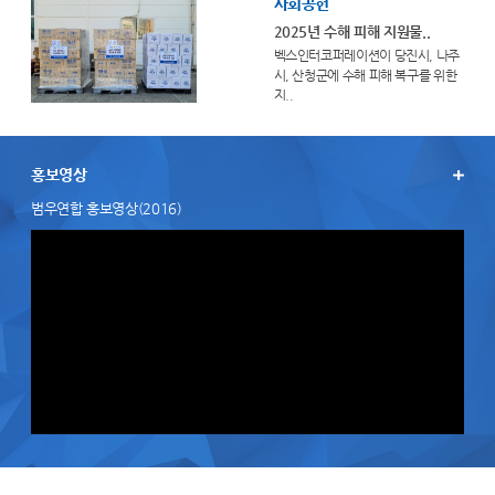
사회공헌
2025년 수해 피해 지원물..
벡스인터코퍼레이션이 당진시, 나주
시, 산청군에 수해 피해 복구를 위한
지..
홍보영상
범우연합 홍보영상(2016)