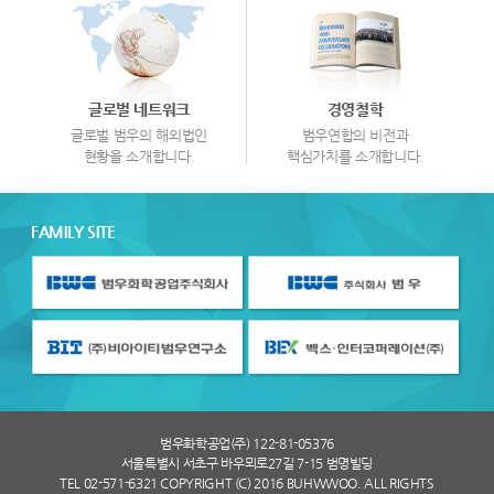
글로벌 네트워크
경영철학
글로벌 범우의 해외법인
범우연합의 비전과
현황을 소개합니다.
핵심가치를 소개합니다.
FAMILY SITE
범우화학공업(주) 122-81-05376
서울특별시 서초구 바우뫼로27길 7-15 범명빌딩
TEL 02-571-6321 COPYRIGHT (C) 2016 BUHWWOO. ALL RIGHTS