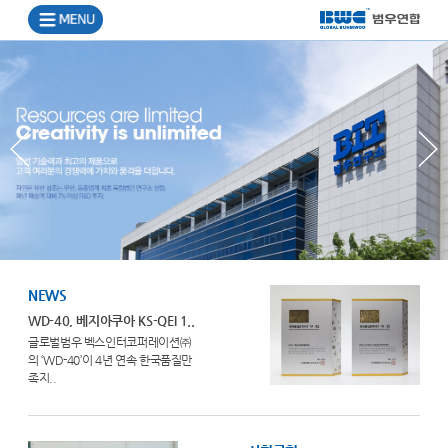
NEWS
WD-40, 베지아쿠아 KS-QEI 1..
글로벌범우 벡스인터코퍼레이션㈜
의 ‘WD-40’이 4년 연속 한국품질만
족지..