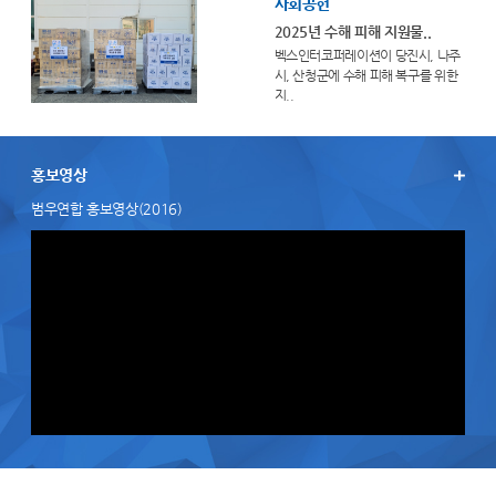
사회공헌
2025년 수해 피해 지원물..
벡스인터코퍼레이션이 당진시, 나주
시, 산청군에 수해 피해 복구를 위한
지..
홍보영상
범우연합 홍보영상(2016)