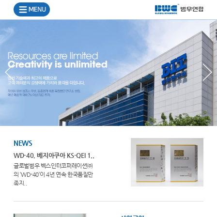
NEWS
WD-40, 베지아쿠아 KS-QEI 1..
글로벌범우 벡스인터코퍼레이션㈜
의 ‘WD-40’이 4년 연속 한국품질만
족지..