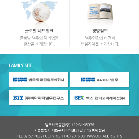
글로벌 네트워크
경영철학
글로벌 범우의 해외법인
범우연합의 비전과
현황을 소개합니다.
핵심가치를 소개합니다.
FAMILY SITE
범우화학공업(주) 122-81-05376
서울특별시 서초구 바우뫼로27길 7-15 범명빌딩
TEL 02-571-6321 COPYRIGHT (C) 2016 BUHWWOO. ALL RIGHTS