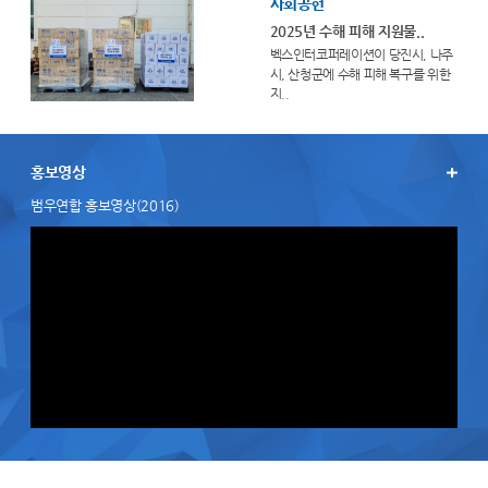
사회공헌
2025년 수해 피해 지원물..
벡스인터코퍼레이션이 당진시, 나주
시, 산청군에 수해 피해 복구를 위한
지..
홍보영상
범우연합 홍보영상(2016)