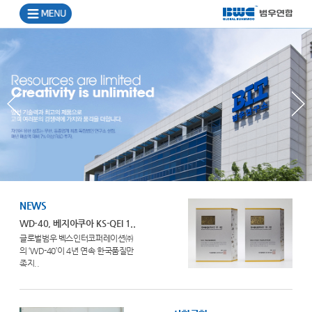
NEWS
WD-40, 베지아쿠아 KS-QEI 1..
글로벌범우 벡스인터코퍼레이션㈜
의 ‘WD-40’이 4년 연속 한국품질만
족지..