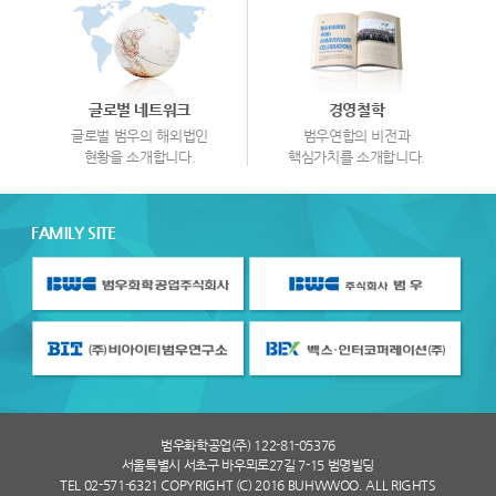
글로벌 네트워크
경영철학
글로벌 범우의 해외법인
범우연합의 비전과
현황을 소개합니다.
핵심가치를 소개합니다.
FAMILY SITE
범우화학공업(주) 122-81-05376
서울특별시 서초구 바우뫼로27길 7-15 범명빌딩
TEL 02-571-6321 COPYRIGHT (C) 2016 BUHWWOO. ALL RIGHTS