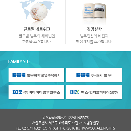
글로벌 네트워크
경영철학
글로벌 범우의 해외법인
범우연합의 비전과
현황을 소개합니다.
핵심가치를 소개합니다.
FAMILY SITE
범우화학공업(주) 122-81-05376
서울특별시 서초구 바우뫼로27길 7-15 범명빌딩
TEL 02-571-6321 COPYRIGHT (C) 2016 BUHWWOO. ALL RIGHTS