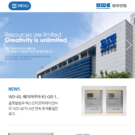
NEWS
WD-40, 베지아쿠아 KS-QEI 1..
글로벌범우 벡스인터코퍼레이션㈜
의 ‘WD-40’이 4년 연속 한국품질만
족지..