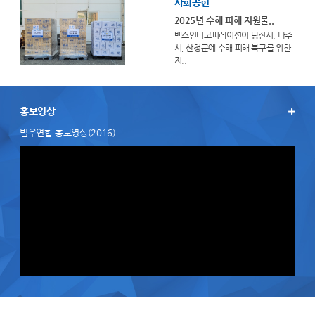
사회공헌
2025년 수해 피해 지원물..
벡스인터코퍼레이션이 당진시, 나주
시, 산청군에 수해 피해 복구를 위한
지..
홍보영상
범우연합 홍보영상(2016)