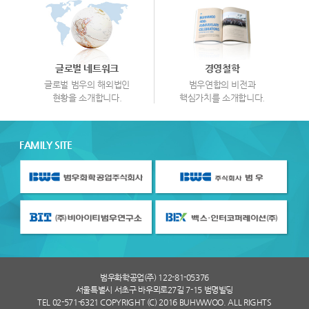
글로벌 네트워크
경영철학
글로벌 범우의 해외법인
범우연합의 비전과
현황을 소개합니다.
핵심가치를 소개합니다.
FAMILY SITE
범우화학공업(주) 122-81-05376
서울특별시 서초구 바우뫼로27길 7-15 범명빌딩
TEL 02-571-6321 COPYRIGHT (C) 2016 BUHWWOO. ALL RIGHTS