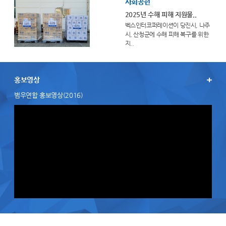
사회공헌
2025년 수해 피해 지원물..
벡스인터코퍼레이션이 당진시, 나주
시, 산청군에 수해 피해 복구를 위한
지..
홍보영상
범우연합 홍보영상(2016)