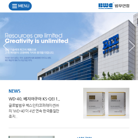
NEWS
WD-40, 베지아쿠아 KS-QEI 1..
글로벌범우 벡스인터코퍼레이션㈜
의 ‘WD-40’이 4년 연속 한국품질만
족지..