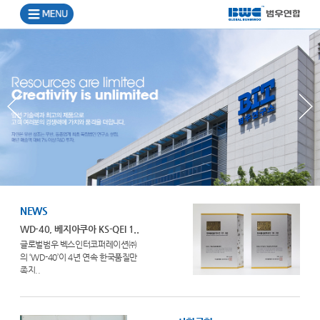
NEWS
WD-40, 베지아쿠아 KS-QEI 1..
글로벌범우 벡스인터코퍼레이션㈜
의 ‘WD-40’이 4년 연속 한국품질만
족지..