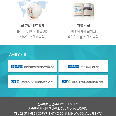
글로벌 네트워크
경영철학
글로벌 범우의 해외법인
범우연합의 비전과
현황을 소개합니다.
핵심가치를 소개합니다.
FAMILY SITE
범우화학공업(주) 122-81-05376
서울특별시 서초구 바우뫼로27길 7-15 범명빌딩
TEL 02-571-6321 COPYRIGHT (C) 2016 BUHWWOO. ALL RIGHTS