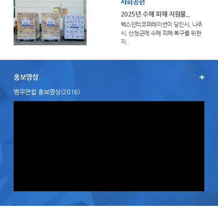
사회공헌
2025년 수해 피해 지원물..
벡스인터코퍼레이션이 당진시, 나주
시, 산청군에 수해 피해 복구를 위한
지..
홍보영상
범우연합 홍보영상(2016)