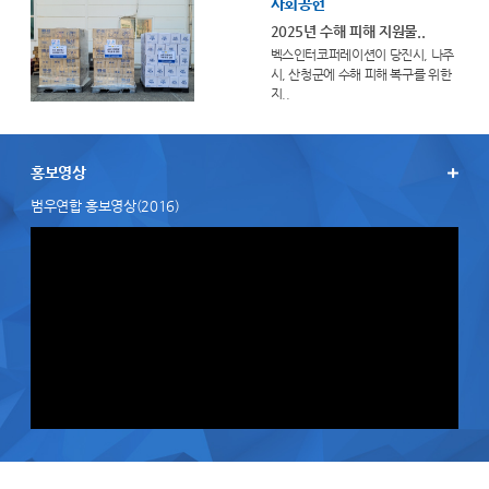
사회공헌
2025년 수해 피해 지원물..
벡스인터코퍼레이션이 당진시, 나주
시, 산청군에 수해 피해 복구를 위한
지..
홍보영상
범우연합 홍보영상(2016)