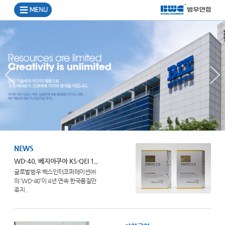
NEWS
WD-40, 베지아쿠아 KS-QEI 1..
글로벌범우 벡스인터코퍼레이션㈜
의 ‘WD-40’이 4년 연속 한국품질만
족지..