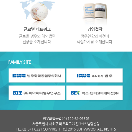
글로벌 네트워크
경영철학
글로벌 범우의 해외법인
범우연합의 비전과
현황을 소개합니다.
핵심가치를 소개합니다.
FAMILY SITE
범우화학공업(주) 122-81-05376
서울특별시 서초구 바우뫼로27길 7-15 범명빌딩
TEL 02-571-6321 COPYRIGHT (C) 2016 BUHWWOO. ALL RIGHTS