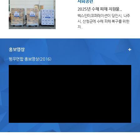
사회공헌
2025년 수해 피해 지원물..
벡스인터코퍼레이션이 당진시, 나주
시, 산청군에 수해 피해 복구를 위한
지..
홍보영상
범우연합 홍보영상(2016)