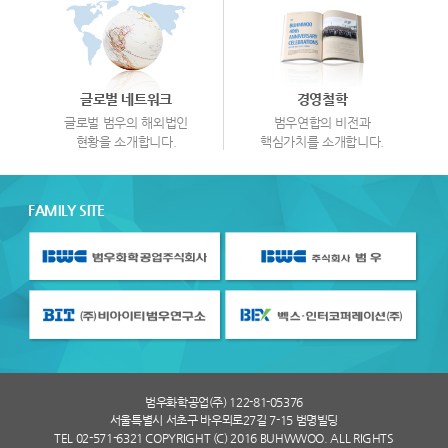
글로벌 네트워크
경영철학
글로벌 범우의 해외법인
범우연합의 비전과
현황을 소개합니다.
핵심가치를 소개합니다.
FAMILY SITE
범우화학공업(주) 122-81-05376
서울특별시 서초구 바우뫼로27길 7-15 범명빌딩
TEL 02-571-6321 COPYRIGHT (C) 2016 BUHWWOO. ALL RIGHTS