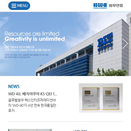
NEWS
WD-40, 베지아쿠아 KS-QEI 1..
글로벌범우 벡스인터코퍼레이션㈜
의 ‘WD-40’이 4년 연속 한국품질만
족지..