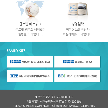
글로벌 네트워크
경영철학
글로벌 범우의 해외법인
범우연합의 비전과
현황을 소개합니다.
핵심가치를 소개합니다.
FAMILY SITE
범우화학공업(주) 122-81-05376
서울특별시 서초구 바우뫼로27길 7-15 범명빌딩
TEL 02-571-6321 COPYRIGHT (C) 2016 BUHWWOO. ALL RIGHTS