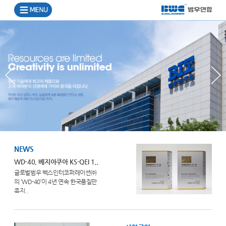
NEWS
WD-40, 베지아쿠아 KS-QEI 1..
글로벌범우 벡스인터코퍼레이션㈜
의 ‘WD-40’이 4년 연속 한국품질만
족지..