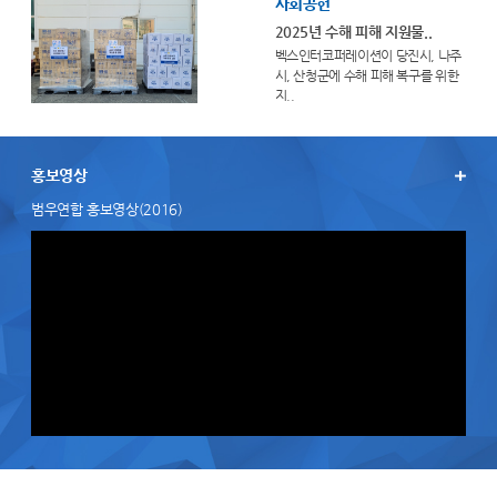
사회공헌
2025년 수해 피해 지원물..
벡스인터코퍼레이션이 당진시, 나주
시, 산청군에 수해 피해 복구를 위한
지..
홍보영상
범우연합 홍보영상(2016)